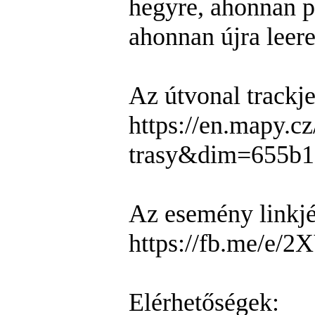
hegyre, ahonnan pa
ahonnan újra leere
Az útvonal trackje
https://en.mapy.c
trasy&dim=655b
Az esemény linkjét 
https://fb.me/e
Elérhetőségek: