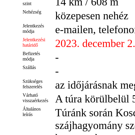
14 km / 608 m
szint
Nehézség
közepesen nehéz
Jelentkezés
e-mailen, telefono
módja
Jelentkezési
2023. december 2
határidő
Befizetés
-
módja
Szállás
-
Szükséges
az időjárásnak meg
felszerelés
Várható
A túra körülbelül 
visszaérkezés
Általános
Túránk során Kosd
leírás
szájhagyomány sze