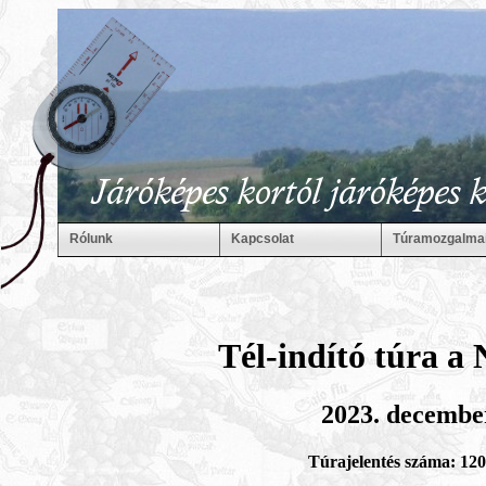
Rólunk
Kapcsolat
Túramozgalma
Tél-indító túra a
2023. december
Túrajelentés száma: 12