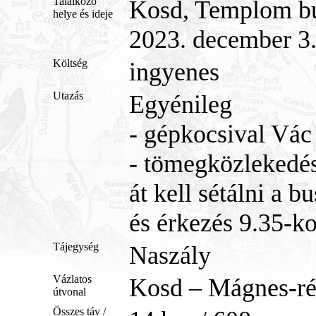
Találkozó
Kosd, Templom b
helye és ideje
2023. december 3.
Költség
ingyenes
Utazás
Egyénileg
- gépkocsival Vác 
- tömegközlekedés
át kell sétálni a 
és érkezés 9.35-k
Tájegység
Naszály
Vázlatos
Kosd – Mágnes-ré
útvonal
Összes táv /