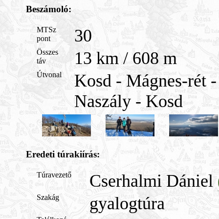
Beszámoló:
MTSz
30
pont
Összes
13 km / 608 m
táv
Útvonal
Kosd - Mágnes-rét -
Naszály - Kosd
Eredeti túrakiírás:
Túravezető
Cserhalmi Dániel
Szakág
gyalogtúra