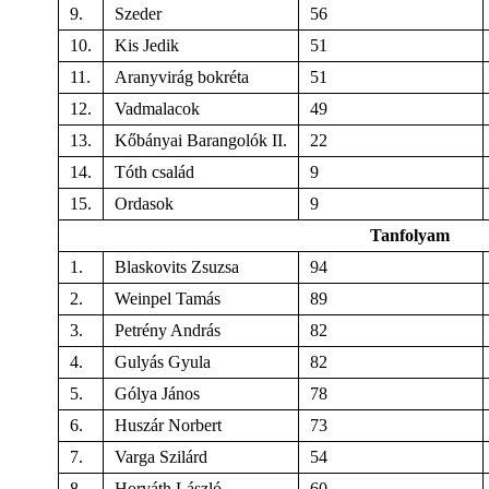
9.
Szeder
56
10.
Kis Jedik
51
11.
Aranyvirág bokréta
51
12.
Vadmalacok
49
13.
Kőbányai Barangolók II.
22
14.
Tóth család
9
15.
Ordasok
9
Tanfolyam
1.
Blaskovits Zsuzsa
94
2.
Weinpel Tamás
89
3.
Petrény András
82
4.
Gulyás Gyula
82
5.
Gólya János
78
6.
Huszár Norbert
73
7.
Varga Szilárd
54
8.
Horváth László
60