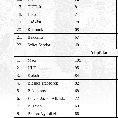
17.
TUTI-01
81
18.
Luca
71
19.
Csókási
78
20.
Rokonok
68
21.
Bakkants
67
22.
Szűcs Sándor
40
Alapfokú
1.
Maci
105
2.
UHF
95
3.
Kobold
84
4.
Bicskei Trapperek
82
5.
Bakancsos
68
6.
Eötvös József Ált. Isk.
72
7.
Bushido
69
8.
Brassó-Nyitnikék
66